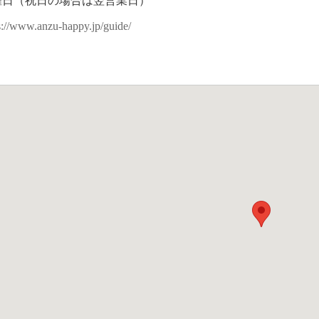
曜日（祝日の場合は翌営業日）
s://www.anzu-happy.jp/guide/
り