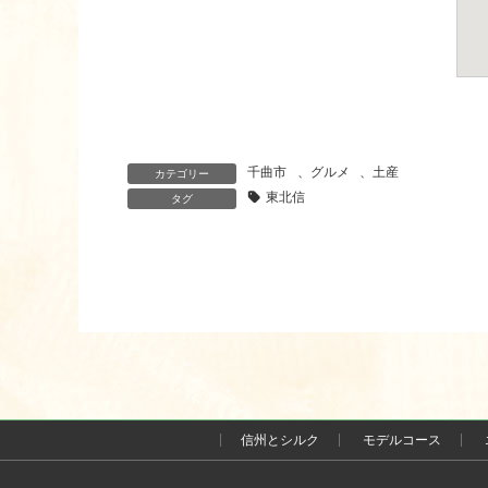
千曲市
、
グルメ
、
土産
カテゴリー
東北信
タグ
信州とシルク
モデルコース