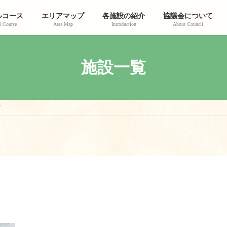
ルコース
エリアマップ
各施設の紹介
協議会について
 Course
Area Map
Introduction
About Council
施設一覧
館