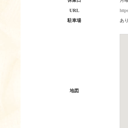
休業日
月
URL
http
駐車場
あ
地図