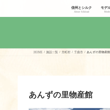
コ
ナ
ン
ビ
信州とシルク
モデ
テ
ゲ
About Silkload
Model
ン
ー
ツ
シ
へ
ョ
ス
ン
キ
に
ッ
移
プ
動
HOME
施設一覧
市町村
千曲市
あんずの里物産
あんずの里物産館