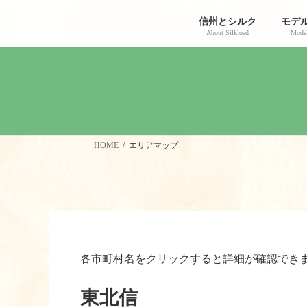
コ
ナ
ン
ビ
信州とシルク
モデ
テ
ゲ
About Silkload
Model
ン
ー
ツ
シ
へ
ョ
ス
ン
キ
に
ッ
移
プ
動
HOME
エリアマップ
各市町村名をクリックすると詳細が確認でき
東北信