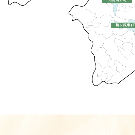
辰野町 (20)
駒ヶ根市 (17