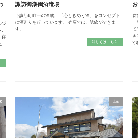
わ
諏訪御湖鶴酒造場
お
下諏訪町唯一の酒蔵。 「心ときめく酒」をコンセプト
春
に酒造りを行っています。 売店では、試飲ができま
一
のづ
す。
て
ム、
き
を存
詳しくはこちら
や
と
ら
化
土産