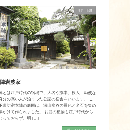
名所・旧跡
陣岩波家
陣とは江戸時代の宿場で、大名や旗本、役人、勅使な
身分の高い人が泊まった公認の宿舎をいいます。 こ
下諏訪宿本陣の庭園は、深山幽谷の景色と名石を集め
0年かけて作られました。 お庭の植物も江戸時代から
わっておらず、明 […]