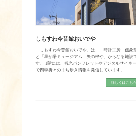
しもすわ今昔館おいでや
「しもすわ今昔館おいでや」は、「時計工房 儀象
と「星が塔ミュージアム 矢の根や」からなる施設
す。 1階には、観光パンフレットやデジタルサイネ
で四季折々のまち歩き情報を発信しています。
詳しくはこち
投
稿