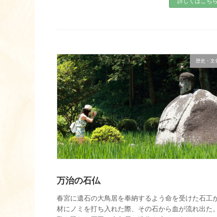
詳しくはこち
歴史・文
万治の石仏
春宮に遺石の大鳥居を奉納するよう命を受けた石工
材にノミを打ち入れた際、その石から血が流れ出た