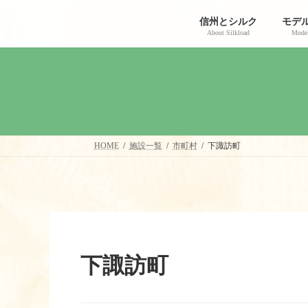
コ
ナ
ン
ビ
信州とシルク
モデ
テ
ゲ
About Silkload
Model
ン
ー
ツ
シ
へ
ョ
ス
ン
キ
に
ッ
移
プ
動
HOME
施設一覧
市町村
下諏訪町
下諏訪町