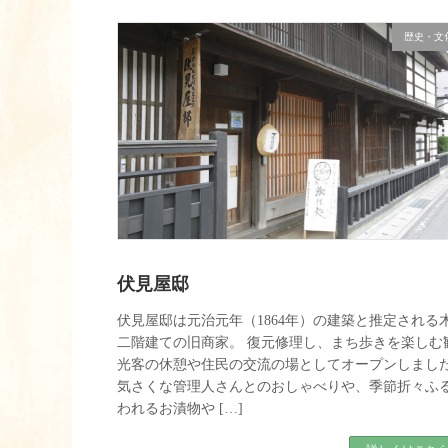
歴史・文
伏見屋邸
伏見屋邸は元治元年（1864年）の建築と推定される
二階建ての旧商家。 復元修理し、まち歩きを楽しむ
光客の休憩や住民の交流の場としてオープンしまし
気さくな管理人さんとのおしゃべりや、季節折々ふ
われるお漬物や […]