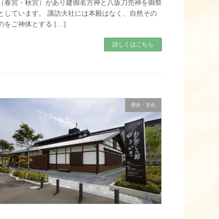
（春宮・秋宮）があり建御名方神と八坂刀売神を御祭
としています。 諏訪大社には本殿はなく、自然その
のをご神体とする […]
詳しくはこちら
歴史・文化