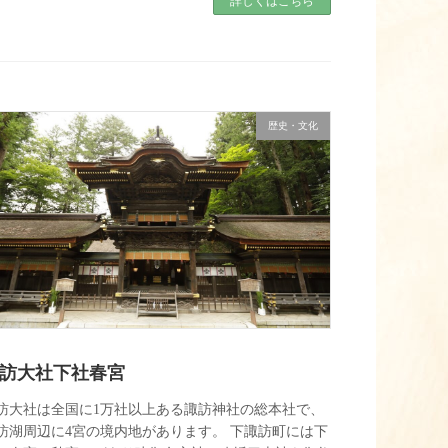
詳しくはこちら
歴史・文化
訪大社下社春宮
訪大社は全国に1万社以上ある諏訪神社の総本社で、
訪湖周辺に4宮の境内地があります。 下諏訪町には下