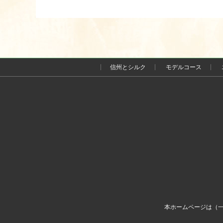
の
ペ
ー
信州とシルク
モデルコース
ジ
送
り
本ホームページは（