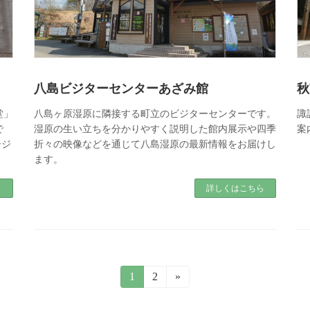
八島ビジターセンターあざみ館
秋
堂」
八島ヶ原湿原に隣接する町立のビジターセンターです。
諏
で
湿原の生い立ちを分かりやすく説明した館内展示や四季
案
ージ
折々の映像などを通じて八島湿原の最新情報をお届けし
ます。
ら
詳しくはこちら
固
1
固
2
»
定
定
ペ
ペ