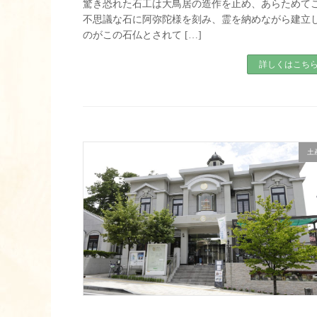
驚き恐れた石工は大鳥居の造作を止め、あらためて
不思議な石に阿弥陀様を刻み、霊を納めながら建立
のがこの石仏とされて […]
詳しくはこち
土