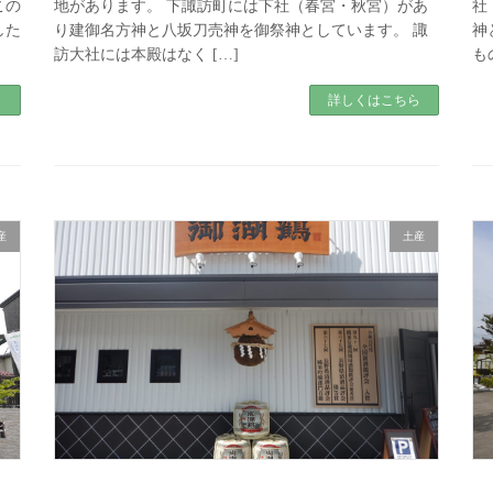
この
地があります。 下諏訪町には下社（春宮・秋宮）があ
社
した
り建御名方神と八坂刀売神を御祭神としています。 諏
神
訪大社には本殿はなく […]
も
ら
詳しくはこちら
産
土産