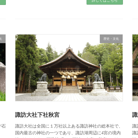
詳しくはこちら
ら
化
歴史・文化
諏訪大社下社秋宮
諏
が石
諏訪大社は全国に１万社以上ある諏訪神社の総本社で、
諏
。
国内最古の神社の一つであり、諏訪湖周辺に4宮の境内
諏