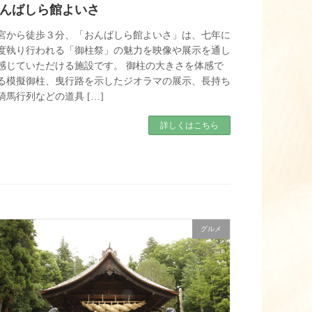
んばしら館よいさ
宮から徒歩３分、「おんばしら館よいさ」は、七年に
度執り行われる「御柱祭」の魅力を映像や展示を通し
感じていただける施設です。 御柱の大きさを体感で
る模擬御柱、曳行路を示したジオラマの展示、長持ち
騎馬行列などの道具 […]
詳しくはこちら
グルメ