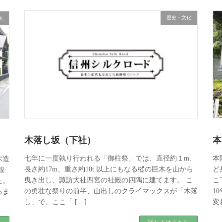
歴史・文化
化
木落し坂（下社）
本
七年に一度執り行われる「御柱祭」では、直径約１m、
本
木造
長さ約17m、重さ約10t 以上にもなる樅の巨木を山から
ど
観
曳き出し、諏訪大社四宮の社殿の四隅に建てます。 こ
こ
た。
の勇壮な祭りの前半、山出しのクライマックスが「木落
1
るま
し」で、ここ「 […]
変