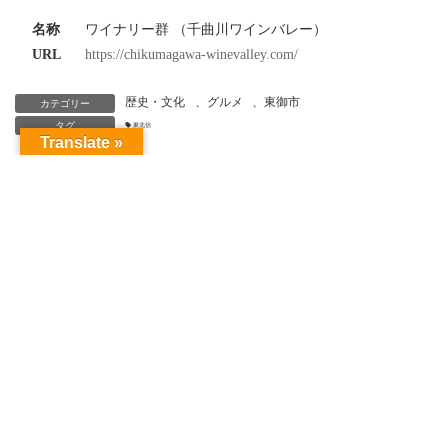
名称
ワイナリー群 （千曲川ワインバレー）
URL
https://chikumagawa-winevalley.com/
歴史・文化
、
グルメ
、
東御市
カテゴリー
タグ
東北信
Translate »
信州とシルク
モデルコース
エリアマップ
各施設の紹介
協議会について
商標カード