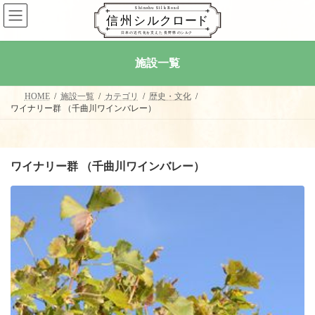
コ
ナ
ン
ビ
テ
ゲ
ン
ー
ツ
シ
施設一覧
へ
ョ
ス
ン
キ
に
HOME
施設一覧
カテゴリ
歴史・文化
ッ
移
ワイナリー群 （千曲川ワインバレー）
プ
動
ワイナリー群 （千曲川ワインバレー）