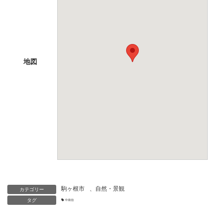
地図
駒ヶ根市
、
自然・景観
カテゴリー
タグ
中南信