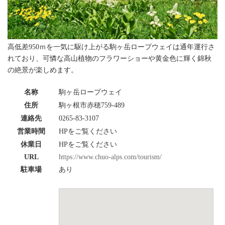
高低差950ｍを一気に駆け上がる駒ヶ岳ロープウェイは通年運行さ
れており、可憐な高山植物のフラワーショーや黄金色に輝く錦秋
の絶景が楽しめます。
名称
駒ヶ岳ロープウェイ
住所
駒ヶ根市赤穂759-489
連絡先
0265-83-3107
営業時間
HPをご覧ください
休業日
HPをご覧ください
URL
https://www.chuo-alps.com/tourism/
駐車場
あり