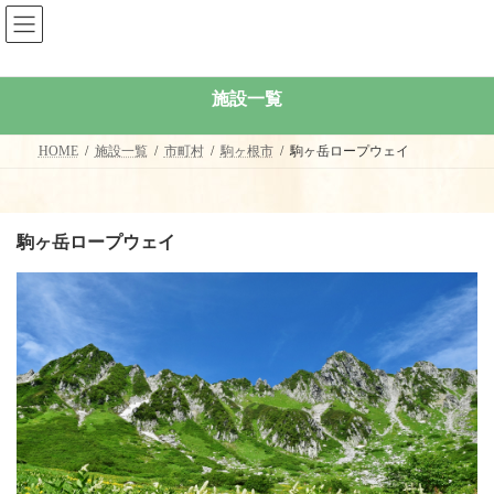
コ
ナ
ン
ビ
テ
ゲ
ン
ー
ツ
シ
施設一覧
へ
ョ
ス
ン
キ
に
HOME
施設一覧
市町村
駒ヶ根市
駒ヶ岳ロープウェイ
ッ
移
プ
動
駒ヶ岳ロープウェイ