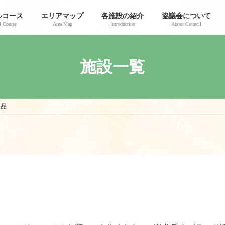
ルコース
エリアマップ
各施設の紹介
協議会について
 Course
Area Map
Introduction
About Council
施設一覧
商品