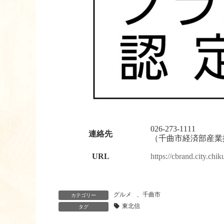
026-273-1111
連絡先
（千曲市経済部産業
URL
https://cbrand.city.chik
グルメ
、
千曲市
カテゴリー
東北信
タグ