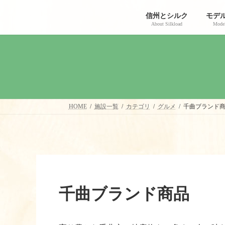
コ
ナ
ン
ビ
信州とシルク
モデ
テ
ゲ
About Silkload
Model
ン
ー
ツ
シ
へ
ョ
ス
ン
キ
に
ッ
移
プ
動
HOME
施設一覧
カテゴリ
グルメ
千曲ブランド
千曲ブランド商品