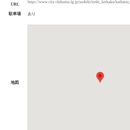
https://www.city.chikuma.lg.jp/soshiki/toshi_keikaku/kaihats
URL
駐車場
あり
地図