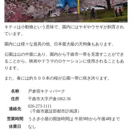
キティは小動物という意味で、園内にはヤギやウサギが飼育され
ています。
園内には様々な遊具の他、日本最大級の天狗像もあります。
公園は山の中腹にあり、園内から千曲市一帯を見渡すことができ
ることから、映画やドラマのロケーションに使用されることもあ
ります。
また、春には約５００本の桜が公園一帯に咲き誇ります。
名称
戸倉宿キティパーク
住所
千曲市大字戸倉1062-36
026-273-1111
連絡先
（千曲市建設部都市計画課）
営業時間
うさぎ小屋の開放時間は 午前9時から午後4時まで
休業日
なし