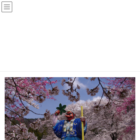
コ
ナ
ン
ビ
テ
ゲ
ン
ー
ツ
シ
施設一覧
へ
ョ
ス
ン
キ
に
HOME
施設一覧
カテゴリ
自然・景観
戸倉宿キティパーク
ッ
移
プ
動
戸倉宿キティパーク