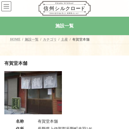
コ
ナ
ン
ビ
テ
ゲ
ン
ー
ツ
シ
施設一覧
へ
ョ
ス
ン
キ
に
HOME
施設一覧
カテゴリ
土産
有賀堂本舗
ッ
移
プ
動
有賀堂本舗
名称
有賀堂本舗
住所
長野県上伊那郡辰野町赤羽146