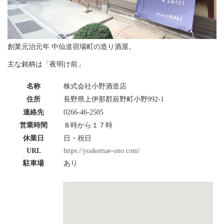
創業元治元年 中仙道宿場町の造り酒屋。
主な銘柄は「夜明け前」
名称
株式会社小野酒造店
住所
長野県上伊那郡辰野町小野992-1
連絡先
0266-46-2505
営業時間
８時から１７時
休業日
日・祝日
URL
https://yoakemae-ono.com/
駐車場
あり