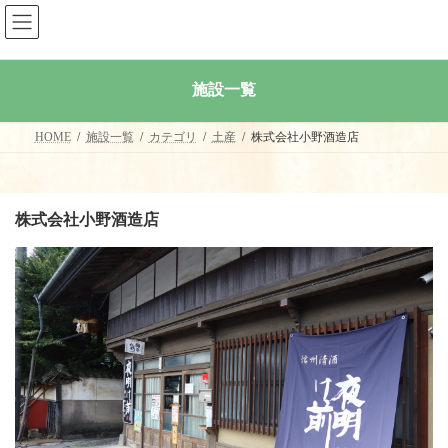
コ
ナ
ン
ビ
テ
ゲ
ン
ー
ツ
シ
施設一覧
へ
ョ
ス
ン
キ
に
HOME
施設一覧
カテゴリ
土産
株式会社小野酒造店
ッ
移
プ
動
株式会社小野酒造店