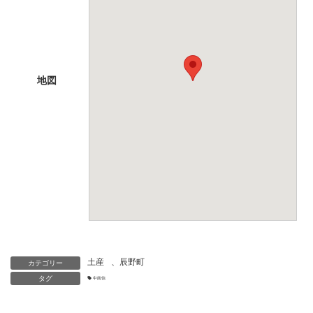
地図
土産
、
辰野町
カテゴリー
タグ
中南信