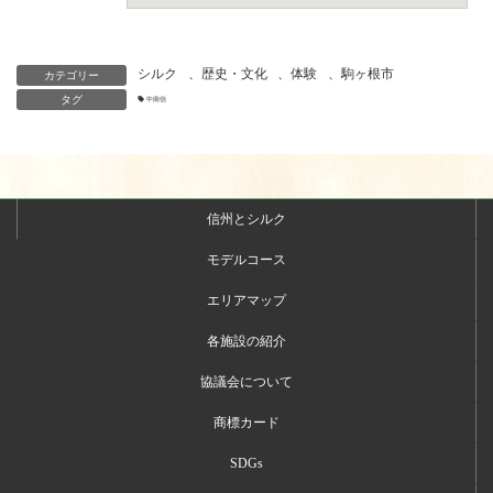
シルク
、
歴史・文化
、
体験
、
駒ヶ根市
カテゴリー
タグ
中南信
信州とシルク
モデルコース
エリアマップ
各施設の紹介
協議会について
商標カード
SDGs