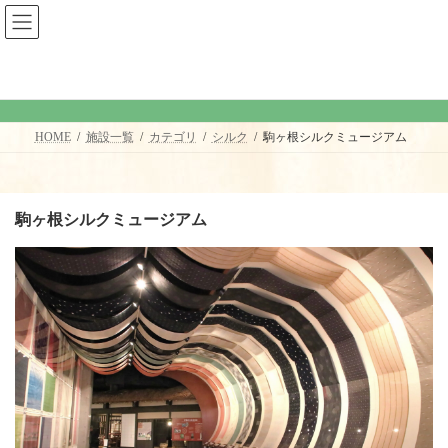
コ
ナ
ン
ビ
テ
ゲ
ン
ー
ツ
シ
施設一覧
へ
ョ
ス
ン
キ
に
HOME
施設一覧
カテゴリ
シルク
駒ヶ根シルクミュージアム
ッ
移
プ
動
駒ヶ根シルクミュージアム