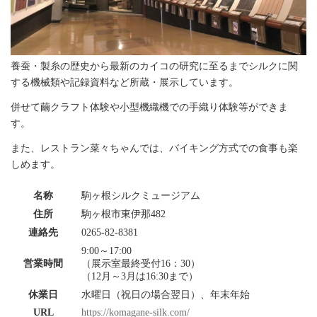
養蚕・製糸の歴史から最新のカイコの研究に至るまでシルクに関
する機械類や記録資料など所蔵・展示しています。
併せて繭クラフト体験や小型機織機での手織り体験等ができま
す。
また、レストラン菜々ちゃんでは、バイキング方式での食事も楽
しめます。
名称
駒ヶ根シルクミュージアム
住所
駒ヶ根市東伊那482
連絡先
0265-82-8381
9:00～17:00
営業時間
（展示室最終受付16：30）
（12月～3月は16:30まで）
休業日
水曜日（祝日の場合翌日）、年末年始
URL
https://komagane-silk.com/