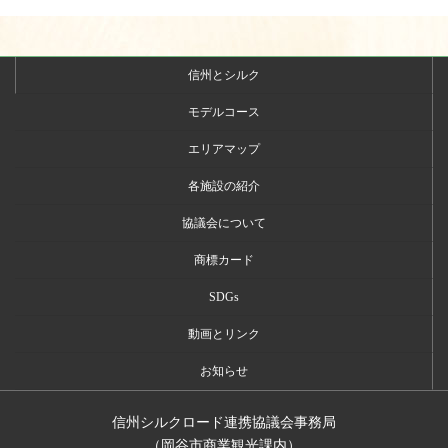
ペ
ペ
ペ
ペ
ー
ー
ー
ー
ジ
ジ
ジ
ジ
送
信州とシルク
り
モデルコース
エリアマップ
各施設の紹介
協議会について
商標カード
SDGs
動画とリンク
お知らせ
信州シルクロード連携協議会事務局
（岡谷市商業観光課内）