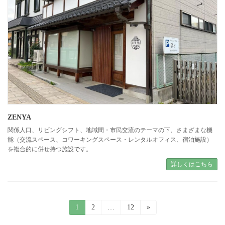
ZENYA
関係人口、リビングシフト、地域間・市民交流のテーマの下、さまざまな機
能（交流スペース、コワーキングスペース・レンタルオフィス、宿泊施設）
を複合的に併せ持つ施設です。
詳しくはこちら
投
固
1
固
2
…
固
12
»
稿
定
定
定
の