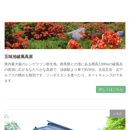
五味池破風高原
県内最大級のレンゲツツジ群生地。群馬県との境にある標高2,000mの破風岳
の西側に広がるなだらかな高原で、須坂駅より車で約50分。北信五岳・北ア
ルプスの眺めも格別です。ジンギスカンを食べたり、オートキャンプができ
ます。
詳しくはこちら
シルク