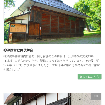
祢津西宮歌舞伎舞台
祢津健事神社境内にある、回し付きのこの舞台は、江戸時代の文化13年
（1816）に造られたことが、記録によってはっきりしています。その後、明
治４年 （1871）に改修されましたが、主屋部分の構造は創建当時の古い部材
が残され […]
詳しくはこちら
宿泊