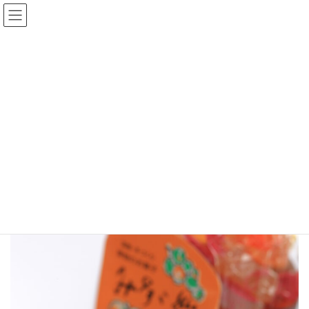
コ
ナ
ン
ビ
テ
ゲ
ン
ー
ツ
シ
施設一覧
へ
ョ
ス
ン
キ
に
HOME
施設一覧
カテゴリ
グルメ
飯島商店
ッ
移
プ
動
飯島商店